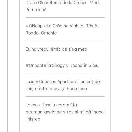
Dieta Oloproteică de la Cronos Med.
Prima lună
#ONoapteLa Grădina Vlahiia. Tihnă.
Roade. Omenie
Eu nu vreau nimic de ziua mea
#Onoapte la Shagy și Ioana în Sibiu
Luxury Cubelles Aparthotel, un colț de
liniște între mare și Barcelona
Lesbos. Insula care-mi ia
geamantanele de stres și-mi dă înapoi
liniștea