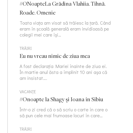
#ONoapteLa Grădina Vlahiia. Tihnă.
Roade. Omenie
Toata viața am visat să trăiesc la țară. Când
eram în școală generală eram invidioasă pe
colegii mei care își…
TRĂIRI
Eu nu vreau nimic de ziua mea
A fost declarația Mariei înainte de ziua ei.
În martie anul ăsta a împlinit 10 ani așa că
am insistat….
VACANȚE
#Onoapte la Shagy și Ioana în Sibiu
Într-o zi cred că o să scriu o carte în care o
să pun cele mai frumoase locuri în care…
TRĂIRI