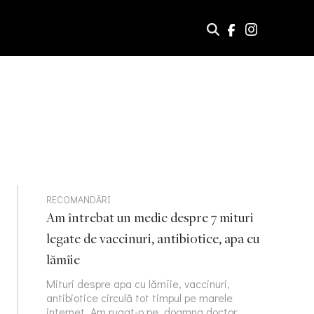
RECOMANDĂRI
Am întrebat un medic despre 7 mituri
legate de vaccinuri, antibiotice, apa cu
lămîie
Mituri despre apa cu lămîie, vaccinuri,
antibiotice circulă tot timpul pe marele
internet. Am rugat-o pe doamna doctor