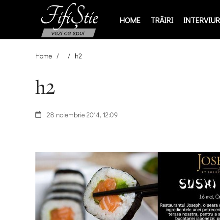
HOME
TRĂIRI
INTERVIURI
Home
/
/
h2
h2
28 noiembrie 2014, 12:09