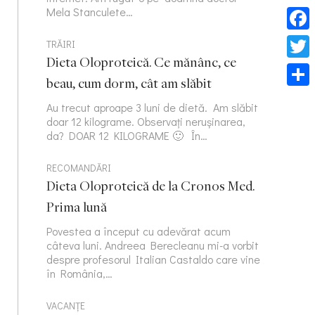
Mela Stanculete…
Face
TRĂIRI
Dieta Oloproteică. Ce mănânc, ce
Twitt
beau, cum dorm, cât am slăbit
Part
Au trecut aproape 3 luni de dietă. Am slăbit
doar 12 kilograme. Observați nerușinarea,
da? DOAR 12 KILOGRAME 🙂 În…
RECOMANDĂRI
Dieta Oloproteică de la Cronos Med.
Prima lună
Povestea a început cu adevărat acum
câteva luni. Andreea Berecleanu mi-a vorbit
despre profesorul Italian Castaldo care vine
în România,…
VACANȚE