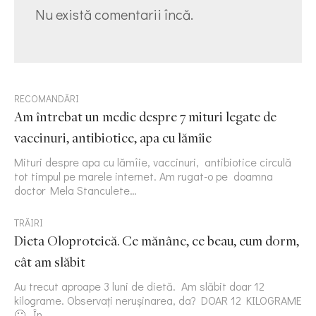
Nu există comentarii încă.
RECOMANDĂRI
Am întrebat un medic despre 7 mituri legate de
vaccinuri, antibiotice, apa cu lămîie
Mituri despre apa cu lămîie, vaccinuri, antibiotice circulă
tot timpul pe marele internet. Am rugat-o pe doamna
doctor Mela Stanculete…
TRĂIRI
Dieta Oloproteică. Ce mănânc, ce beau, cum dorm,
cât am slăbit
Au trecut aproape 3 luni de dietă. Am slăbit doar 12
kilograme. Observați nerușinarea, da? DOAR 12 KILOGRAME
🙂 În…