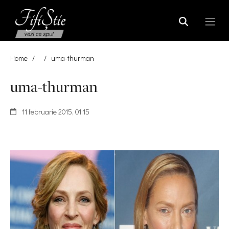
Home
/
/
uma-thurman
uma-thurman
11 februarie 2015, 01:15