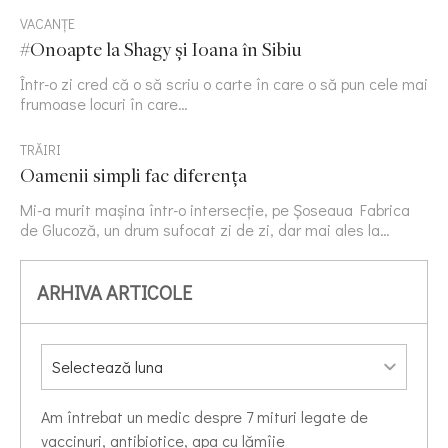
VACANȚE
#Onoapte la Shagy și Ioana în Sibiu
Într-o zi cred că o să scriu o carte în care o să pun cele mai
frumoase locuri în care…
TRĂIRI
Oamenii simpli fac diferența
Mi-a murit mașina într-o intersecție, pe Șoseaua Fabrica
de Glucoză, un drum sufocat zi de zi, dar mai ales la…
ARHIVA ARTICOLE
Am întrebat un medic despre 7 mituri legate de
vaccinuri, antibiotice, apa cu lămîie