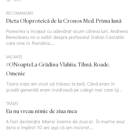
RECOMANDĂRI
Dieta Oloproteică de la Cronos Med. Prima lună
Povestea a început cu adevărat acum câteva luni. Andreea
Berecleanu mi-a vorbit despre profesorul Italian Castaldo
care vine în România,…
VACANȚE
#ONoapteLa Grădina Vlahiia. Tihnă. Roade.
Omenie
Toata viața am visat să trăiesc la țară. Când eram în
școală generală eram invidioasă pe colegii mei care își…
TRĂIRI
Eu nu vreau nimic de ziua mea
A fost declarația Mariei înainte de ziua ei. În martie anul
ăsta a împlinit 10 ani așa că am insistat….