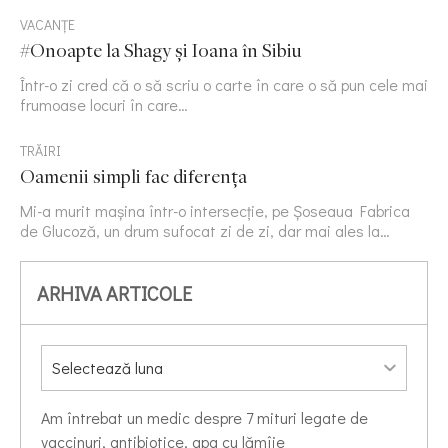
VACANȚE
#Onoapte la Shagy și Ioana în Sibiu
Într-o zi cred că o să scriu o carte în care o să pun cele mai
frumoase locuri în care…
TRĂIRI
Oamenii simpli fac diferența
Mi-a murit mașina într-o intersecție, pe Șoseaua Fabrica
de Glucoză, un drum sufocat zi de zi, dar mai ales la…
ARHIVA ARTICOLE
Am întrebat un medic despre 7 mituri legate de
vaccinuri, antibiotice, apa cu lămîie