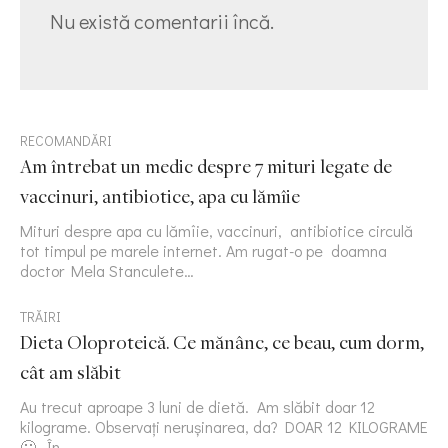
Nu există comentarii încă.
RECOMANDĂRI
Am întrebat un medic despre 7 mituri legate de
vaccinuri, antibiotice, apa cu lămîie
Mituri despre apa cu lămîie, vaccinuri, antibiotice circulă
tot timpul pe marele internet. Am rugat-o pe doamna
doctor Mela Stanculete…
TRĂIRI
Dieta Oloproteică. Ce mănânc, ce beau, cum dorm,
cât am slăbit
Au trecut aproape 3 luni de dietă. Am slăbit doar 12
kilograme. Observați nerușinarea, da? DOAR 12 KILOGRAME
🙂 În…