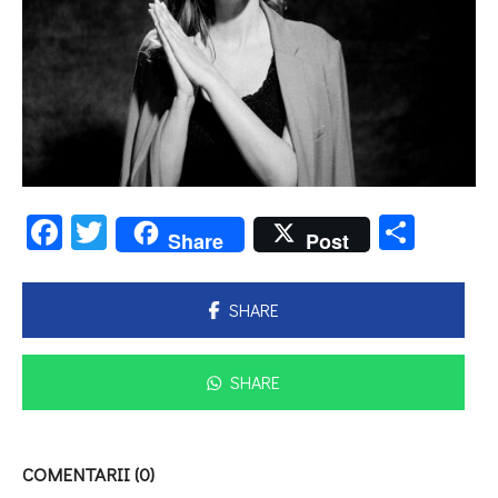
Facebook
Twitter
Parta
Share
Post
SHARE
SHARE
COMENTARII (0)