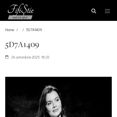
Home
/
/
5D7A1409
5D7A1409
26 octombrie 2025, 18:32