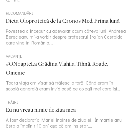
RECOMANDĂRI
Dieta Oloproteică de la Cronos Med. Prima lună
Povestea a început cu adevărat acum câteva luni. Andreea
Berecleanu mi-a vorbit despre profesorul Italian Castaldo
care vine în România,…
VACANȚE
#ONoapteLa Grădina Vlahiia. Tihnă. Roade.
Omenie
Toata viața am visat să trăiesc la țară. Când eram în
școală generală eram invidioasă pe colegii mei care își…
TRĂIRI
Eu nu vreau nimic de ziua mea
A fost declarația Mariei înainte de ziua ei. În martie anul
ăsta a împlinit 10 ani așa că am insistat….