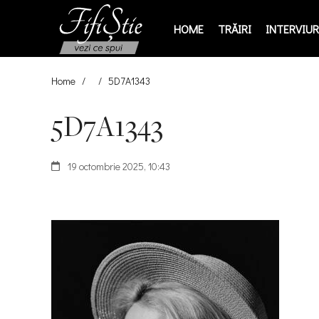
HOME
TRĂIRI
INTERVIURI
Home
/
/
5D7A1343
5D7A1343
19 octombrie 2025, 10:43