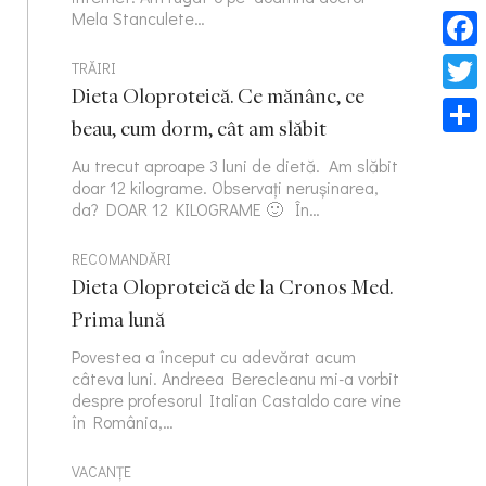
Mela Stanculete…
Face
TRĂIRI
Dieta Oloproteică. Ce mănânc, ce
Twitt
beau, cum dorm, cât am slăbit
Part
Au trecut aproape 3 luni de dietă. Am slăbit
doar 12 kilograme. Observați nerușinarea,
da? DOAR 12 KILOGRAME 🙂 În…
RECOMANDĂRI
Dieta Oloproteică de la Cronos Med.
Prima lună
Povestea a început cu adevărat acum
câteva luni. Andreea Berecleanu mi-a vorbit
despre profesorul Italian Castaldo care vine
în România,…
VACANȚE