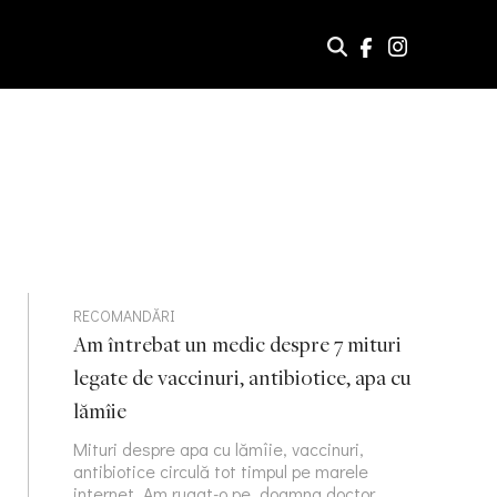
RECOMANDĂRI
Am întrebat un medic despre 7 mituri
legate de vaccinuri, antibiotice, apa cu
lămîie
Mituri despre apa cu lămîie, vaccinuri,
antibiotice circulă tot timpul pe marele
internet. Am rugat-o pe doamna doctor