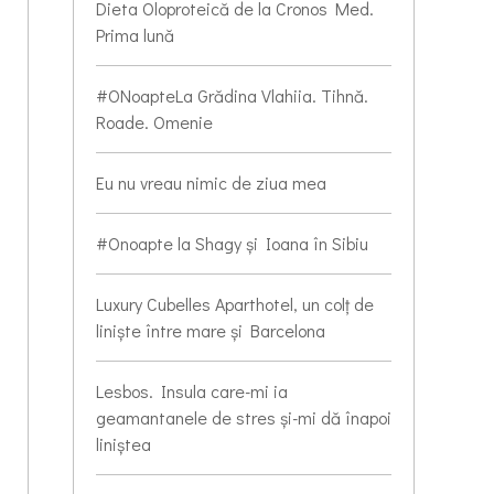
Dieta Oloproteică de la Cronos Med.
Prima lună
#ONoapteLa Grădina Vlahiia. Tihnă.
Roade. Omenie
Eu nu vreau nimic de ziua mea
#Onoapte la Shagy și Ioana în Sibiu
Luxury Cubelles Aparthotel, un colț de
liniște între mare și Barcelona
Lesbos. Insula care-mi ia
geamantanele de stres și-mi dă înapoi
liniștea