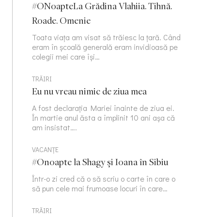
#ONoapteLa Grădina Vlahiia. Tihnă.
Roade. Omenie
Toata viața am visat să trăiesc la țară. Când
eram în școală generală eram invidioasă pe
colegii mei care își…
TRĂIRI
Eu nu vreau nimic de ziua mea
A fost declarația Mariei înainte de ziua ei.
În martie anul ăsta a împlinit 10 ani așa că
am insistat….
VACANȚE
#Onoapte la Shagy și Ioana în Sibiu
Într-o zi cred că o să scriu o carte în care o
să pun cele mai frumoase locuri în care…
TRĂIRI