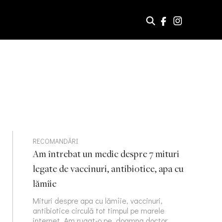
RECOMANDĂRI
Am întrebat un medic despre 7 mituri
legate de vaccinuri, antibiotice, apa cu
lămîie
Mituri despre apa cu lămîie, vaccinuri,
antibiotice circulă tot timpul pe marele
internet. Am rugat-o pe doamna doctor