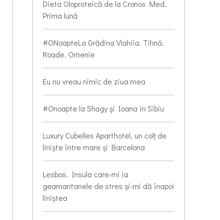
Dieta Oloproteică de la Cronos Med.
Prima lună
#ONoapteLa Grădina Vlahiia. Tihnă.
Roade. Omenie
Eu nu vreau nimic de ziua mea
#Onoapte la Shagy și Ioana în Sibiu
Luxury Cubelles Aparthotel, un colț de
liniște între mare și Barcelona
Lesbos. Insula care-mi ia
geamantanele de stres și-mi dă înapoi
liniștea