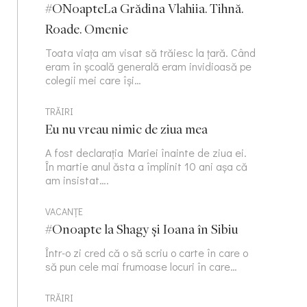
#ONoapteLa Grădina Vlahiia. Tihnă.
Roade. Omenie
Toata viața am visat să trăiesc la țară. Când
eram în școală generală eram invidioasă pe
colegii mei care își…
TRĂIRI
Eu nu vreau nimic de ziua mea
A fost declarația Mariei înainte de ziua ei.
În martie anul ăsta a împlinit 10 ani așa că
am insistat….
VACANȚE
#Onoapte la Shagy și Ioana în Sibiu
Într-o zi cred că o să scriu o carte în care o
să pun cele mai frumoase locuri în care…
TRĂIRI