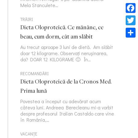
Mela Stanculete…
Face
TRĂIRI
Dieta Oloproteică. Ce mănânc, ce
Twitt
beau, cum dorm, cât am slăbit
Part
Au trecut aproape 3 luni de dietă. Am slăbit
doar 12 kilograme. Observați nerușinarea,
da? DOAR 12 KILOGRAME 🙂 În…
RECOMANDĂRI
Dieta Oloproteică de la Cronos Med.
Prima lună
Povestea a început cu adevărat acum
câteva luni. Andreea Berecleanu mi-a vorbit
despre profesorul Italian Castaldo care vine
în România,…
VACANȚE