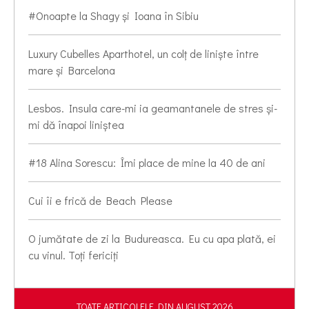
#Onoapte la Shagy și Ioana în Sibiu
Luxury Cubelles Aparthotel, un colț de liniște între
mare și Barcelona
Lesbos. Insula care-mi ia geamantanele de stres și-
mi dă înapoi liniștea
#18 Alina Sorescu: Îmi place de mine la 40 de ani
Cui îi e frică de Beach Please
O jumătate de zi la Budureasca. Eu cu apa plată, ei
cu vinul. Toți fericiți
TOATE ARTICOLELE DIN AUGUST 2026