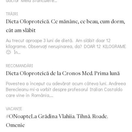
doctor Mela Stanculete…
TRĂIRI
Dieta Oloproteică. Ce mănânc, ce beau, cum dorm,
cât am slăbit
Au trecut aproape 3 luni de dietă. Am slăbit doar 12
kilograme. Observați nerușinarea, da? DOAR 12 KILOGRAME
🙂 În…
RECOMANDĂRI
Dieta Oloproteică de la Cronos Med. Prima lună
Povestea a început cu adevărat acum câteva luni. Andreea
Berecleanu mi-a vorbit despre profesorul Italian Castaldo
care vine în România,…
VACANȚE
#ONoapteLa Grădina Vlahiia. Tihnă. Roade.
Omenie