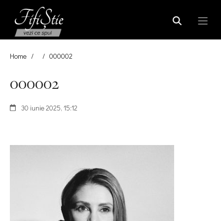
Home
/
/
000002
000002
30 iunie 2025, 15:12