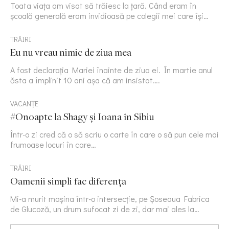
Toata viața am visat să trăiesc la țară. Când eram în
școală generală eram invidioasă pe colegii mei care își…
TRĂIRI
Eu nu vreau nimic de ziua mea
A fost declarația Mariei înainte de ziua ei. În martie anul
ăsta a împlinit 10 ani așa că am insistat….
VACANȚE
#Onoapte la Shagy și Ioana în Sibiu
Într-o zi cred că o să scriu o carte în care o să pun cele mai
frumoase locuri în care…
TRĂIRI
Oamenii simpli fac diferența
Mi-a murit mașina într-o intersecție, pe Șoseaua Fabrica
de Glucoză, un drum sufocat zi de zi, dar mai ales la…