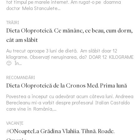
tot timpul pe marele internet. Am rugat-o pe doamna
doctor Mela Stanculete…
TRĂIRI
Dieta Oloproteică. Ce mănânc, ce beau, cum dorm,
cât am slăbit
Au trecut aproape 3 luni de dietă. Am slăbit doar 12
kilograme. Observați nerușinarea, da? DOAR 12 KILOGRAME
🙂 În…
RECOMANDĂRI
Dieta Oloproteică de la Cronos Med. Prima lună
Povestea a început cu adevărat acum câteva luni. Andreea
Berecleanu mi-a vorbit despre profesorul Italian Castaldo
care vine în România,…
VACANȚE
#ONoapteLa Grădina Vlahiia. Tihnă. Roade.