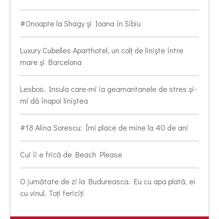
#Onoapte la Shagy și Ioana în Sibiu
Luxury Cubelles Aparthotel, un colț de liniște între
mare și Barcelona
Lesbos. Insula care-mi ia geamantanele de stres și-
mi dă înapoi liniștea
#18 Alina Sorescu: Îmi place de mine la 40 de ani
Cui îi e frică de Beach Please
O jumătate de zi la Budureasca. Eu cu apa plată, ei
cu vinul. Toți fericiți