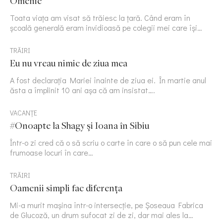
Omenie
Toata viața am visat să trăiesc la țară. Când eram în
școală generală eram invidioasă pe colegii mei care își…
TRĂIRI
Eu nu vreau nimic de ziua mea
A fost declarația Mariei înainte de ziua ei. În martie anul
ăsta a împlinit 10 ani așa că am insistat….
VACANȚE
#Onoapte la Shagy și Ioana în Sibiu
Într-o zi cred că o să scriu o carte în care o să pun cele mai
frumoase locuri în care…
TRĂIRI
Oamenii simpli fac diferența
Mi-a murit mașina într-o intersecție, pe Șoseaua Fabrica
de Glucoză, un drum sufocat zi de zi, dar mai ales la…