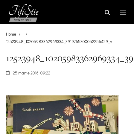
Home
/
/
12523948_10205983362969334_3919765300052256429_n
12523948_10205983362969334_39
25 martie 2016, 09:22