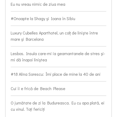
Eu nu vreau nimic de ziua mea
#Onoapte la Shagy și Ioana în Sibiu
Luxury Cubelles Aparthotel, un colț de liniște între
mare și Barcelona
Lesbos. Insula care-mi ia geamantanele de stres și-
mi dă înapoi liniștea
#18 Alina Sorescu: Îmi place de mine la 40 de ani
Cui îi e frică de Beach Please
O jumătate de zi la Budureasca. Eu cu apa plată, ei
cu vinul. Toți fericiți