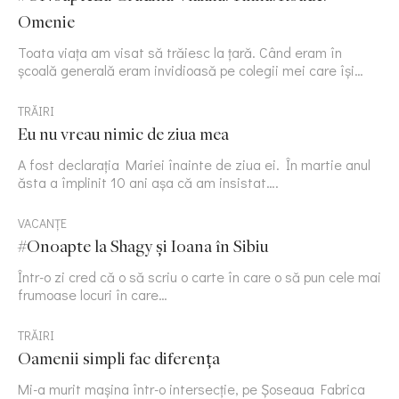
Omenie
Toata viața am visat să trăiesc la țară. Când eram în
școală generală eram invidioasă pe colegii mei care își…
TRĂIRI
Eu nu vreau nimic de ziua mea
A fost declarația Mariei înainte de ziua ei. În martie anul
ăsta a împlinit 10 ani așa că am insistat….
VACANȚE
#Onoapte la Shagy și Ioana în Sibiu
Într-o zi cred că o să scriu o carte în care o să pun cele mai
frumoase locuri în care…
TRĂIRI
Oamenii simpli fac diferența
Mi-a murit mașina într-o intersecție, pe Șoseaua Fabrica