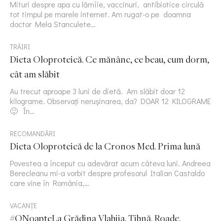
Mituri despre apa cu lămîie, vaccinuri, antibiotice circulă
tot timpul pe marele internet. Am rugat-o pe doamna
doctor Mela Stanculete…
TRĂIRI
Dieta Oloproteică. Ce mănânc, ce beau, cum dorm,
cât am slăbit
Au trecut aproape 3 luni de dietă. Am slăbit doar 12
kilograme. Observați nerușinarea, da? DOAR 12 KILOGRAME
🙂 În…
RECOMANDĂRI
Dieta Oloproteică de la Cronos Med. Prima lună
Povestea a început cu adevărat acum câteva luni. Andreea
Berecleanu mi-a vorbit despre profesorul Italian Castaldo
care vine în România,…
VACANȚE
#ONoapteLa Grădina Vlahiia. Tihnă. Roade.