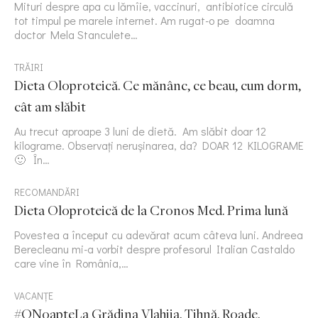
Mituri despre apa cu lămîie, vaccinuri, antibiotice circulă
tot timpul pe marele internet. Am rugat-o pe doamna
doctor Mela Stanculete…
TRĂIRI
Dieta Oloproteică. Ce mănânc, ce beau, cum dorm,
cât am slăbit
Au trecut aproape 3 luni de dietă. Am slăbit doar 12
kilograme. Observați nerușinarea, da? DOAR 12 KILOGRAME
🙂 În…
RECOMANDĂRI
Dieta Oloproteică de la Cronos Med. Prima lună
Povestea a început cu adevărat acum câteva luni. Andreea
Berecleanu mi-a vorbit despre profesorul Italian Castaldo
care vine în România,…
VACANȚE
#ONoapteLa Grădina Vlahiia. Tihnă. Roade.