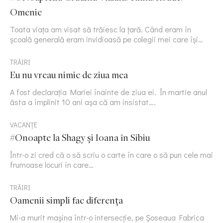
Omenie
Toata viața am visat să trăiesc la țară. Când eram în
școală generală eram invidioasă pe colegii mei care își…
TRĂIRI
Eu nu vreau nimic de ziua mea
A fost declarația Mariei înainte de ziua ei. În martie anul
ăsta a împlinit 10 ani așa că am insistat….
VACANȚE
#Onoapte la Shagy și Ioana în Sibiu
Într-o zi cred că o să scriu o carte în care o să pun cele mai
frumoase locuri în care…
TRĂIRI
Oamenii simpli fac diferența
Mi-a murit mașina într-o intersecție, pe Șoseaua Fabrica