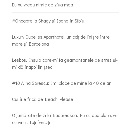
Eu nu vreau nimic de ziua mea
#Onoapte la Shagy și Ioana în Sibiu
Luxury Cubelles Aparthotel, un colț de liniște între
mare și Barcelona
Lesbos. Insula care-mi ia geamantanele de stres și-
mi dă înapoi liniștea
#18 Alina Sorescu: Îmi place de mine la 40 de ani
Cui îi e frică de Beach Please
O jumătate de zi la Budureasca. Eu cu apa plată, ei
cu vinul. Toți fericiți