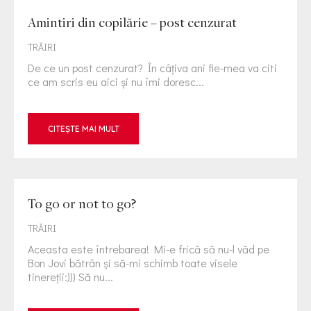
Amintiri din copilărie – post cenzurat
TRĂIRI
De ce un post cenzurat? În câţiva ani fie-mea va citi
ce am scris eu aici şi nu îmi doresc...
CITEȘTE MAI MULT
To go or not to go?
TRĂIRI
Aceasta este întrebarea! Mi-e frică să nu-l văd pe
Bon Jovi bătrân şi să-mi schimb toate visele
tinereţii:))) Să nu...