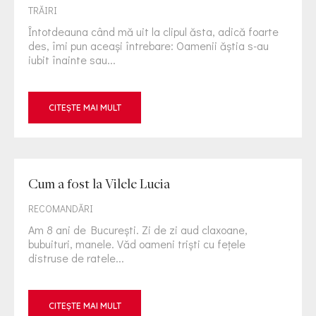
TRĂIRI
Întotdeauna când mă uit la clipul ăsta, adică foarte
des, îmi pun aceaşi întrebare: Oamenii ăştia s-au
iubit înainte sau...
CITEȘTE MAI MULT
Cum a fost la Vilele Lucia
RECOMANDĂRI
Am 8 ani de Bucureşti. Zi de zi aud claxoane,
bubuituri, manele. Văd oameni trişti cu feţele
distruse de ratele...
CITEȘTE MAI MULT