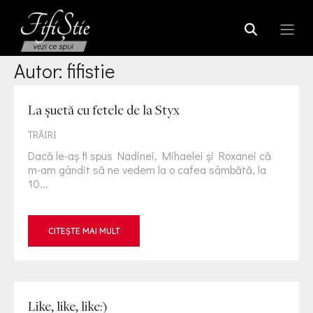
Autor:
fifistie
La şuetă cu fetele de la Styx
TRĂIRI
Dacă le-aş fi spus Nadinei, Mihaelei şi Roxanei că
m-am gândit să ne vedem la o cafea sâmbătă, la
10...
CITEȘTE MAI MULT
Like, like, like:)