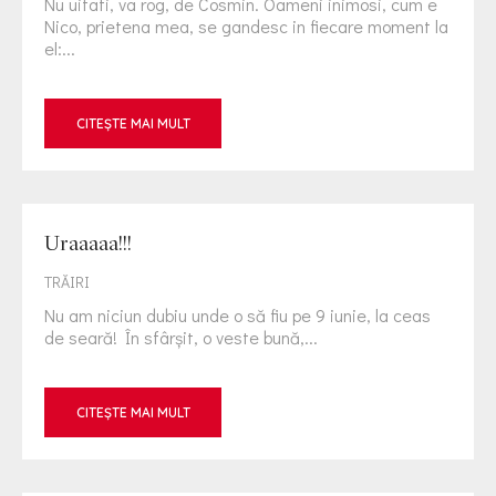
Nu uitati, va rog, de Cosmin. Oameni inimosi, cum e
Nico, prietena mea, se gandesc in fiecare moment la
el:...
CITEȘTE MAI MULT
Uraaaaa!!!
TRĂIRI
Nu am niciun dubiu unde o să fiu pe 9 iunie, la ceas
de seară! În sfârşit, o veste bună,...
CITEȘTE MAI MULT