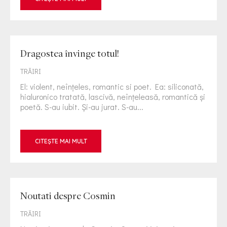
Dragostea învinge totul!
TRĂIRI
El: violent, neînţeles, romantic si poet. Ea: siliconată,
hialuronico tratată, lascivă, neînţeleasă, romantică şi
poetă. S-au iubit. Şi-au jurat. S-au...
CITEȘTE MAI MULT
Noutati despre Cosmin
TRĂIRI