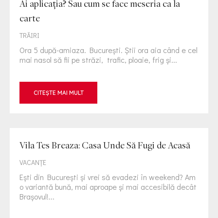
Ai aplicația? Sau cum se face meseria ca la
carte
TRĂIRI
Ora 5 după-amiaza. București. Știi ora aia când e cel
mai nasol să fii pe străzi, trafic, ploaie, frig și...
CITEȘTE MAI MULT
Vila Tes Breaza: Casa Unde Să Fugi de Acasă
VACANȚE
Ești din București și vrei să evadezi în weekend? Am
o variantă bună, mai aproape și mai accesibilă decât
Brașovul!...