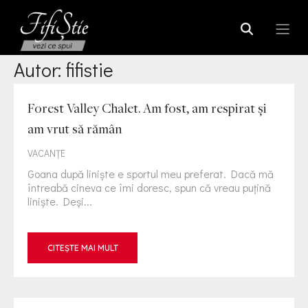
Autor:
fifistie
Forest Valley Chalet. Am fost, am respirat și
am vrut să rămân
VACANȚE
Goana după liniște e sportul meu preferat. Dacă mă
întreabă cineva ce îmi doresc, spun că vreau puțină
liniște. Deși...
CITEȘTE MAI MULT