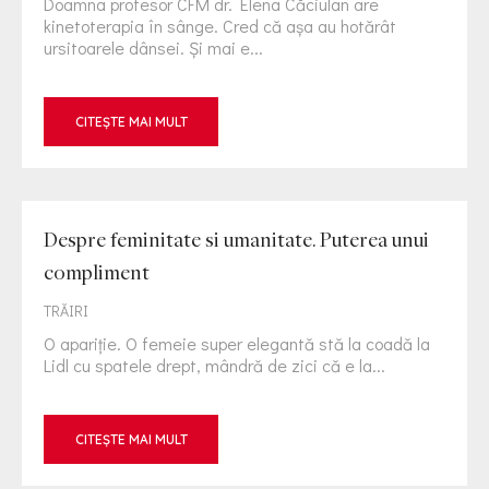
Doamna profesor CFM dr. Elena Căciulan are
kinetoterapia în sânge. Cred că așa au hotărât
ursitoarele dânsei. Și mai e...
CITEȘTE MAI MULT
Despre feminitate si umanitate. Puterea unui
compliment
TRĂIRI
O apariție. O femeie super elegantă stă la coadă la
Lidl cu spatele drept, mândră de zici că e la...
CITEȘTE MAI MULT