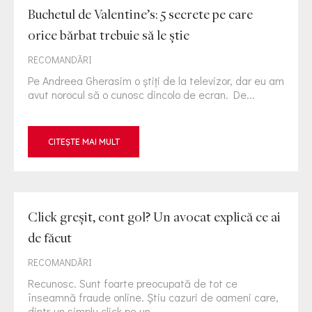
Buchetul de Valentine’s: 5 secrete pe care
orice bărbat trebuie să le știe
RECOMANDĂRI
Pe Andreea Gherasim o știți de la televizor, dar eu am
avut norocul să o cunosc dincolo de ecran. De...
CITEȘTE MAI MULT
Click greșit, cont gol? Un avocat explică ce ai
de făcut
RECOMANDĂRI
Recunosc. Sunt foarte preocupată de tot ce
înseamnă fraude online. Știu cazuri de oameni care,
dintr-un simplu click pe un...