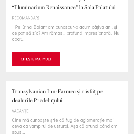
“Illuminarium Renaissance” la Sala Palatului
RECOMANDĂRI
Pe Irina Baianț am cunoscut-o acum câțiva ani, și
ce pot să zic? Am rămas… profund impresionată! Nu
doar...
CITEȘTE MAI MULT
Transylvanian Inn: Farmec și răsfăț pe
dealurile Predeluțului
VACANȚE
Cine mă cunoaște știe că fug de aglomerație mai
ceva ca vampirul de usturoi. Așa că atunci când am
spus...