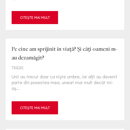
CITEȘTE MAI MULT
Pe cine am sprijinit în viață? Și câți oameni m-
au dezamăgit?
TRĂIRI
Unii au trecut doar ca niște umbre, iar alții au devenit
parte din povestea mea, uneori mai mult decât mi-
aș...
CITEȘTE MAI MULT